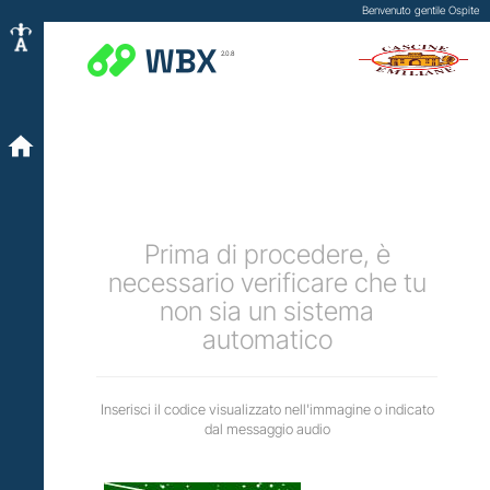
Benvenuto gentile Ospite
2.0.8
Prima di procedere, è
necessario verificare che tu
non sia un sistema
automatico
Inserisci il codice visualizzato nell'immagine o indicato
dal messaggio audio