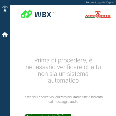
Benvenuto gentile Ospite
2.0.8
Prima di procedere, è
necessario verificare che tu
non sia un sistema
automatico
Inserisci il codice visualizzato nell'immagine o indicato
dal messaggio audio