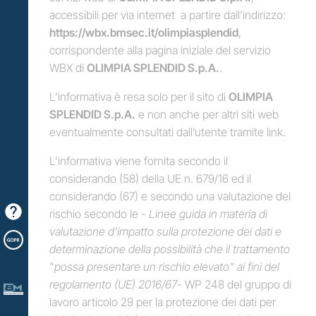
accessibili per via internet a partire dall’indirizzo:
https://wbx.bmsec.it/olimpiasplendid
,
corrispondente alla pagina iniziale del servizio
WBX di
OLIMPIA SPLENDID S.p.A.
.
L’informativa è resa solo per il sito di
OLIMPIA
SPLENDID S.p.A.
e non anche per altri siti web
eventualmente consultati dall’utente tramite link.
L’informativa viene fornita secondo il
considerando (58) della UE n. 679/16 ed il
considerando (67) e secondo una valutazione del
rischio secondo le -
Linee guida in materia di
valutazione d'impatto sulla protezione dei dati e
determinazione della possibilità che il trattamento
"
possa presentare un rischio elevato" ai fini del
regolamento (UE) 2016/67
- WP 248 del gruppo di
lavoro articolo 29 per la protezione dei dati per