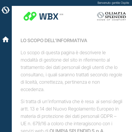
Benvenuto gentile Ospite
2.0.8
LO SCOPO DELL’INFORMATIVA
Lo scopo di questa pagina è descrivere le
modalità di gestione del sito in riferimento al
trattamento dei dati personali degli utenti che lo
consultano, i quali saranno trattati secondo regole
di liceità, correttezza, pertinenza e non
eccedenza.
Si tratta di un’informativa che è resa ai sensi degli
artt. 13 e 14 del Nuovo Regolamento Europeo in
materia di protezione dei dati personali GDPR –
UE n. 679/16 a coloro che interagiscono con i
servizi web di
OLIMPIA SPLENDID S.p.A.
,