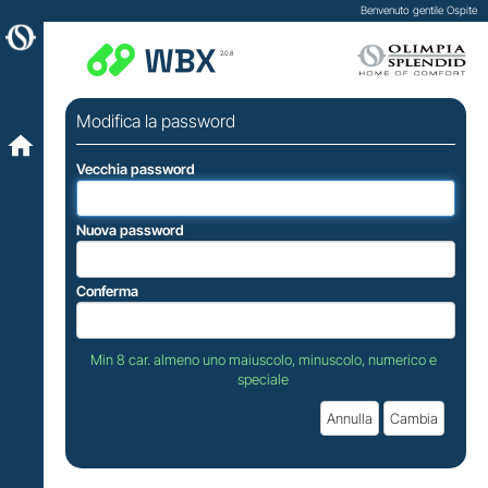
Benvenuto gentile Ospite
2.0.8
Modifica la password
Vecchia password
Nuova password
Conferma
Min 8 car. almeno uno maiuscolo, minuscolo, numerico e
speciale
Annulla
Cambia