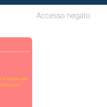
Accesso negato
di accedere alla
Denied.aspx