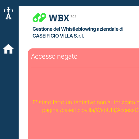
2.0.8
Gestione del Whistleblowing aziendale di
CASEIFICIO VILLA S.r.l.
Accesso negato
E' stato fatto un tentativo non autorizzato 
pagina /caseificiovilla/WebUtil/Access